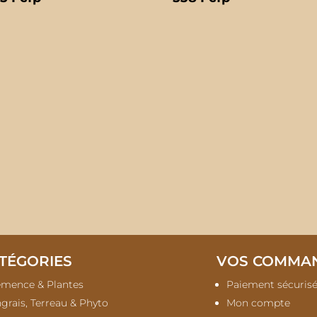
TÉGORIES
VOS COMMA
mence & Plantes
Paiement sécuris
grais, Terreau & Phyto
Mon compte