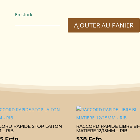
En stock
AJOUTER AU PANIER
quantité
de
RACCORD
RAPIDE
LIBRE
BI-
MATIERE
UNIVERS.
-
RIB
CORD RAPIDE STOP LAITON
RACCORD RAPIDE LIBRE BI-
 – RIB
MATIERE 12/15MM – RIB
45
Fcfp
538
Fcfp