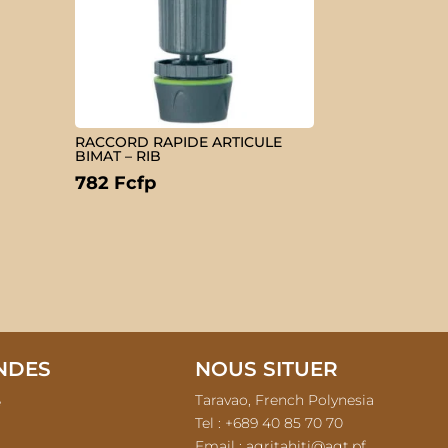
RACCORD RAPIDE ARTICULE
BIMAT – RIB
782
Fcfp
NDES
NOUS SITUER
Taravao, French Polynesia
é
Tel : +689
40 85 70 70
Email :
agritahiti@agt.pf