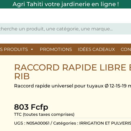
Agri Tahiti votre jardinerie en ligne !
ES PRODUITS
PROMOTIONS
IDÉES CADEAUX
CON
RACCORD RAPIDE LIBRE B
RIB
Raccord rapide universel pour tuyaux Ø 12-15-19 m
803
Fcfp
TTC (toutes taxes comprises)
UGS :
N05A00061
Catégories :
IRRIGATION ET PULVERI