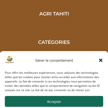
AGRI TAHITI
CATÉGORIES
Gérer le consentement
VOS COMMANDES
Pour offrir les meilleures expériences, nous utilisons des technologies
telles que les cookies pour stocker et/ou accéder aux informations des
appareils. Le fait de consentir à ces technologies nous permettra de
traiter des données telles que le comportement de navigation ou les ID
uniques sur ce site. Le fait de ne pas consentir ou de retirer son
consentement peut avoir un effet négatif sur certaines caractéristiques
NOUS SITUER
et fonctions.
Accepter
Taravao, French Polynesia