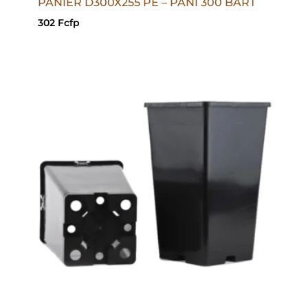
PANIER D300X255 PE – PANI 300 BART
302
Fcfp