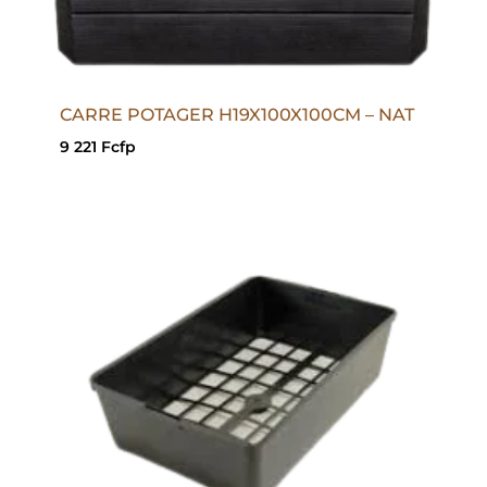
CARRE POTAGER H19X100X100CM – NAT
9 221
Fcfp