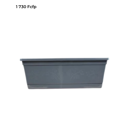
1 730
Fcfp