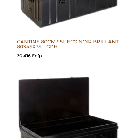
CANTINE 80CM 95L ECO NOIR BRILLANT
80X45X35 – GPH
20 416
Fcfp