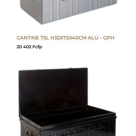
CANTINE 75L H32X75X40CM ALU – GPH
20 402
Fcfp