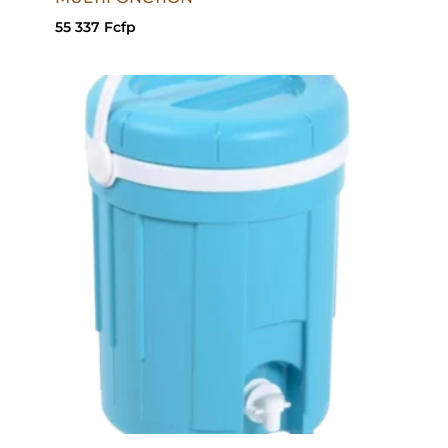
55 337
Fcfp